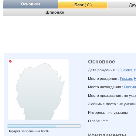
Основное
Блог
( 0 )
Др
Шпионаж
Основное
Дата рождения :
23 Июня
1
Место рождения :
Россия
,
Н
Место нахождения :
Россия
Место проживания : не ука
Любимые места : не указа
Интересы : не указаны
О себе : ****
Портрет заполнен на 66 %
Комплименты