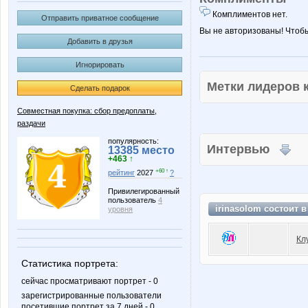
Комплиментов нет.
Отправить приватное сообщение
Вы не авторизованы! Чтоб
Добавить в друзья
Игнорировать
Метки лидеров
Сделать подарок
Совместная покупка: сбор предоплаты,
раздачи
популярность:
Интервью
13385 место
+463 ↑
+60 ↑
рейтинг
2027
?
Привилегированный
пользователь
4
irinasolom состоит 
уровня
Кл
Статистика портрета:
сейчас просматривают портрет - 0
зарегистрированные пользователи
посетившие портрет за 7 дней - 0